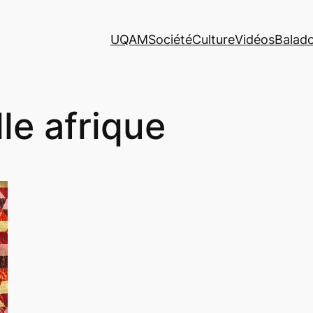
UQAM
Société
Culture
Vidéos
Balad
lle afrique