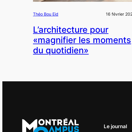
Théo Bou Eid
16 février 20
L’architecture pour
«magnifier les moments
du quotidien»
Le journal