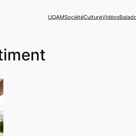
UQAM
Société
Culture
Vidéos
Balad
timent