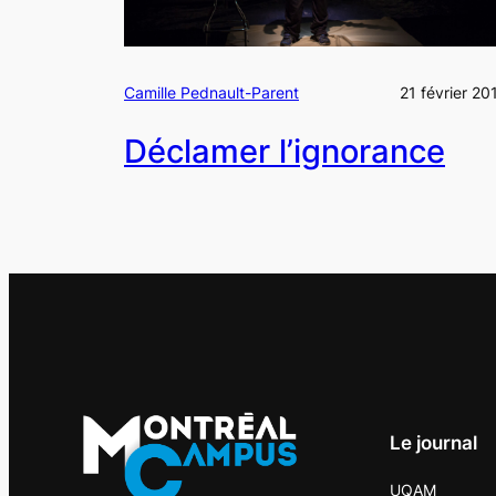
Camille Pednault-Parent
21 février 20
Déclamer l’ignorance
Le journal
UQAM