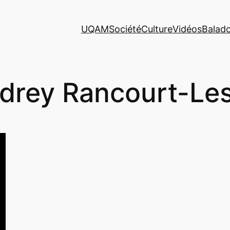
UQAM
Société
Culture
Vidéos
Balad
drey Rancourt-Le