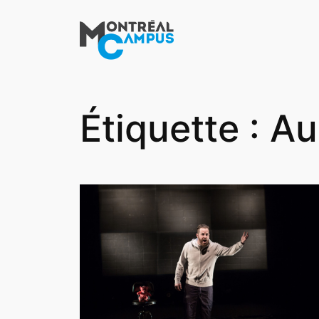
Aller
au
contenu
Étiquette :
Au