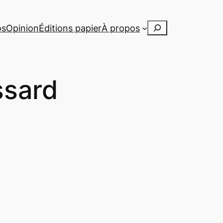
Rechercher
os
Opinion
Éditions papier
À propos
ssard