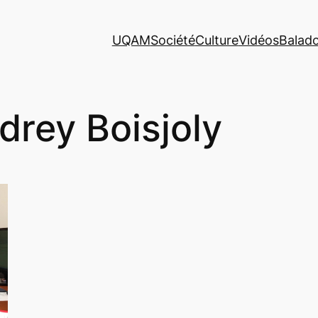
UQAM
Société
Culture
Vidéos
Balad
drey Boisjoly