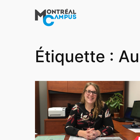
Aller
au
contenu
Étiquette :
Au