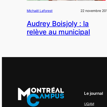
Michaël Laforest
22 novembre 20
Audrey Boisjoly : la
relève au municipal
Le journal
UQAM