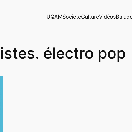
UQAM
Société
Culture
Vidéos
Balad
tistes. électro pop