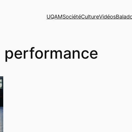
UQAM
Société
Culture
Vidéos
Balad
t performance