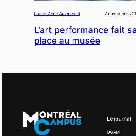
Laurie-Anne Arseneault
7 novembre 20
L’art performance fait s
place au musée
Le journal
UQAM