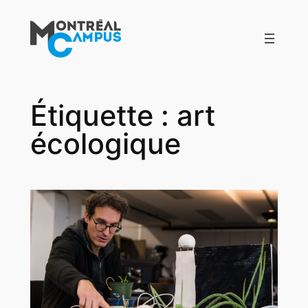
Aller
au
contenu
Étiquette :
art
écologique