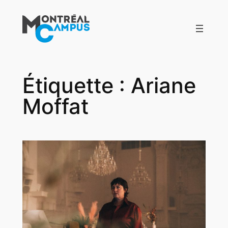
Aller
au
contenu
Étiquette :
Ariane
Moffat