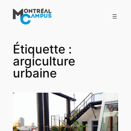
Aller
au
contenu
Étiquette :
argiculture
urbaine