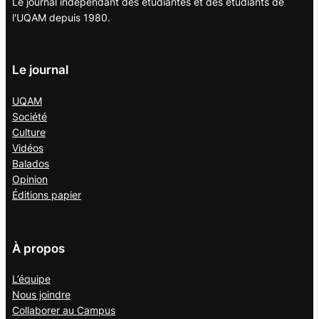
Le journal indépendant des étudiantes et des étudiants de
l'UQAM depuis 1980.
Le journal
UQAM
Société
Culture
Vidéos
Balados
Opinion
Éditions papier
À propos
L’équipe
Nous joindre
Collaborer au
Campus