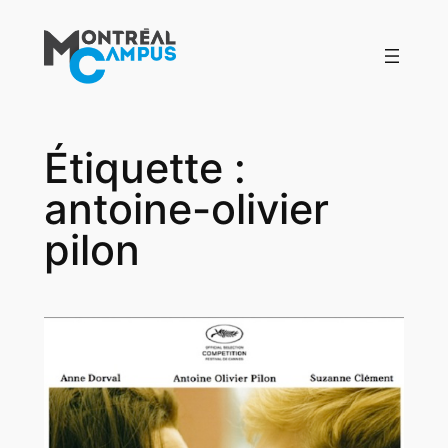
Aller
au
contenu
Étiquette :
antoine-olivier
pilon