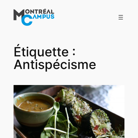
Aller
au
contenu
Étiquette :
Antispécisme