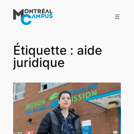
Aller
au
contenu
Étiquette :
aide
juridique