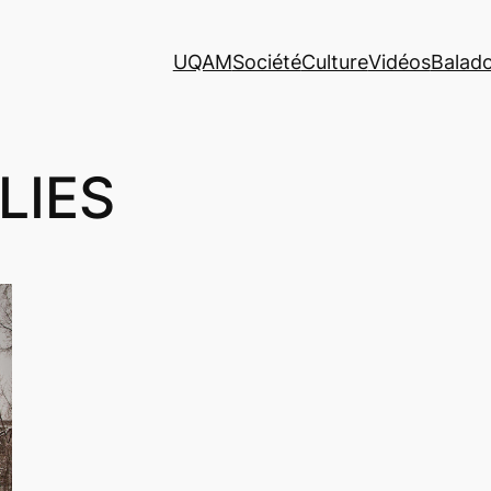
UQAM
Société
Culture
Vidéos
Balad
LIES