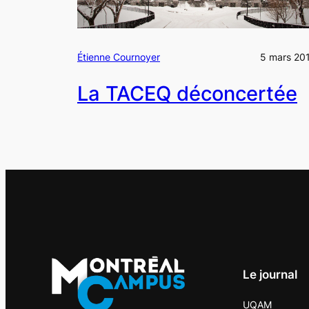
Étienne Cournoyer
5 mars 20
La TACEQ déconcertée
Le journal
UQAM