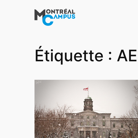
Aller
au
contenu
Étiquette :
AE