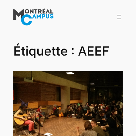
Aller
au
contenu
Étiquette :
AEEF