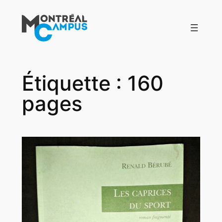
Aller
au
contenu
Étiquette :
160
pages