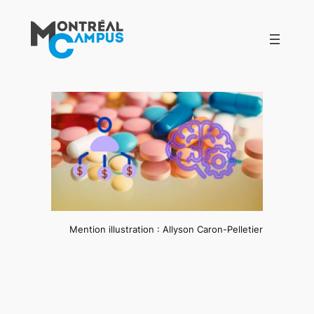
Aller
au
contenu
Mention illustration : Allyson Caron-Pelletier